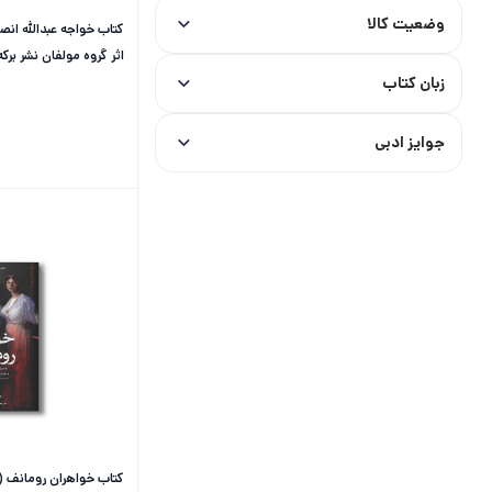
وضعیت کالا
کتاب خواجه عبدالله انصا
اثر گروه مولفان نشر برکه
زبان کتاب
جوایز ادبی
کتاب خواهران رومانف (د