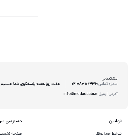
پشتیبانی
هفت روز هفته پاسخگوی شما هستیم.
شماره تماس:
02188356436
آدرس ایمیل:
info@medadaabi.ir
قوانین
دسترسی سر
شرایط حمل‌ونقل
صفحه نخست