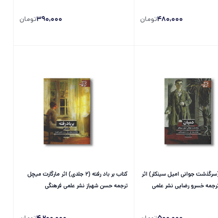
480,000
تومان
390,000
تومان
سرگذشت جوانی امیل سینکلر) اثر
کتاب بر باد رفته (2 جلدی) اثر مارگارت میچل
جمه خسرو رضایی نشر علمی
ترجمه حسن شهباز نشر علمی فرهنگی