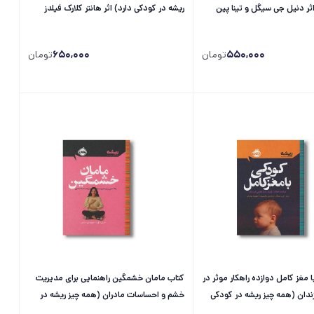
ثر دنیل جی سیگل و تینا پین
ریشه در کودکی دارد) اثر هانتر کلارک فیلدز
بیتا...
ترجمه محمد وظیفه شناس...
550,000
تومان
650,000
تومان
 مغز کامل دوازده راهکار موثر در
کتاب مامان خشمگین راهنمایی برای مدیریت
ندان (همه چیز ریشه در کودکی
خشم و احساسات مادران (همه چیز ریشه در
..
کودکی دارد) اثر امیلی دلورت ترجمه...