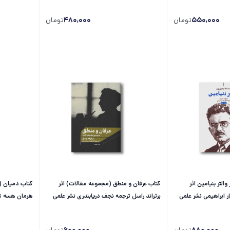
550,000
تومان
480,000
تومان
التر بنیامین اثر
کتاب عرفان و منطق (مجموعه مقالات) اثر
کتاب دمیان (
ر ابراهیمی نشر علمی
برتراند راسل ترجمه نجف دریابندری نشر علمی
هرمان هسه تر
فرهنگی
فرهنگی