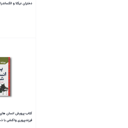
دختران نیکلا و الکساندرا
ترجمه بنفشه عطرسائی ن
کتاب پرورش انسان های 
فرزندپروری واکنشی با ذ
ریشه در کودکی دارد) اثر 