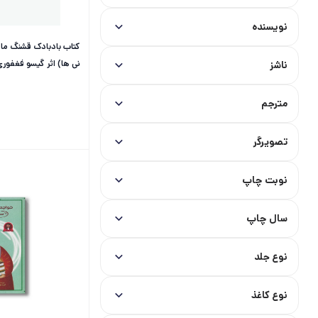
نویسنده
کتاب بادبادک قشنگ ما 
نی ها) اثر گیسو فغفور
ناشز
مترجم
تصویرگر
نوبت چاپ
سال چاپ
نوع جلد
نوع کاغذ