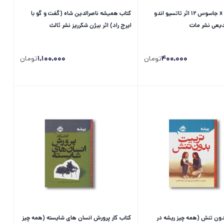
کتاب خانواده x جاسوس 12 اثر تاتسیو اندو
کتاب همیشه ناصرالدین شاه (گفت و گو با
دیعی نشر مات
ایرج راد) اثر بیژن شکرریز نشر ثالث
400,000
تومان
1,100,000
تومان
دون تنش (همه چیز ریشه در
کتاب کار پرورش انسان های شایسته (همه چیز