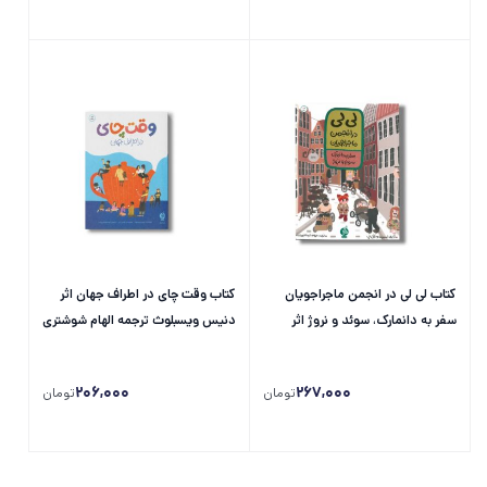
کتاب لی لی در انجمن ماجراجویان
کتاب وقت چای در اطراف جهان اثر
سفر به دانمارک، سوئد و نروژ اثر
دنیس ویسبلوث ترجمه الهام شوشتری
آدری اسمیت و جکی نپ ترجمه
زاده نشر اطراف
الهام...
206,000
267,000
تومان
تومان