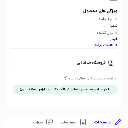
ویژگی های محصول
نوع جلد
:
شمیز
زبان کتاب
:
فارسی
+ اطلاعات بیشتر
اندازه کتاب
:
رقعی
گروه سنی
:
فروشگاه مداد آبی
کودک 9 تا 12 سال
موضوع
:
آیا قیمت مناسب تری سراغ دارید؟
طنز
،
ماجراجویی
نشان تجاری
:
با خرید این محصول
1
امتیاز دریافت کنید
(به ارزش
700
تومان
)
1526912983144120000
توضیحات
مشخصات
نظرات