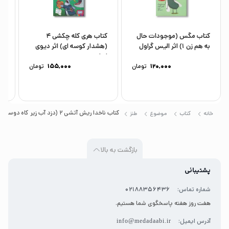
کتاب مگس (موجودات حال
کتاب هری کله چکشی 4
به هم زن 1) اثر الیس گراول
(هشدار کوسه ای) اثر دیوی
(م
ترجمه...
اوشن ترجمه...
کر
120,000
تومان
155,000
تومان
کتاب ناخدا ریش آتشی 2 (دزد آب زیر کاه دوست داشتنی) اثر چی استراتی ترجمه نلی محجوب نشر هوپا
خانه
کتاب
موضوع
طنز
بازگشت به بالا
پشتیبانی
شماره تماس:
02188356436
هفت روز هفته پاسخگوی شما هستیم.
آدرس ایمیل:
info@medadaabi.ir