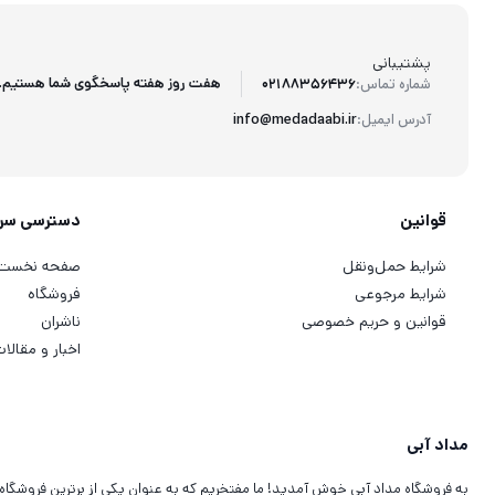
پشتیبانی
هفت روز هفته پاسخگوی شما هستیم.
شماره تماس:
02188356436
آدرس ایمیل:
info@medadaabi.ir
قوانین
دسترسی سر
شرایط حمل‌ونقل
صفحه نخست
شرایط مرجوعی
فروشگاه
قوانین و حریم خصوصی
ناشران
اخبار و مقالا
مداد آبی
به فروشگاه مداد آبی خوش آمدید! ما مفتخریم که به عنوان یکی از برترین فروشگاه