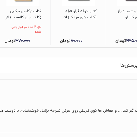
و شعبده باز
کتاب تولد فیلو فیله
کتاب نیکلاس نیکلبی
 کامیلو
(کتاب های مرغک) اثر
(کلکسیون کلاسیک) اثر
ا پورحسنی
سمانه قاسمی نشر
چارلز دیکتز ترجمه
تنها 2 عدد در انبار باقی
کانون پرورش فکری
محسن سلیمانی نشر
مانده
کودکان و نوجوانان
افق
235,
تومان
80,000
تومان
370,000
تومان
رسش‌ها
گیر کند ... و خفاش ها توی تاریکی روی سرش شیرجه بزنند. خوشبختانه، با دوست های