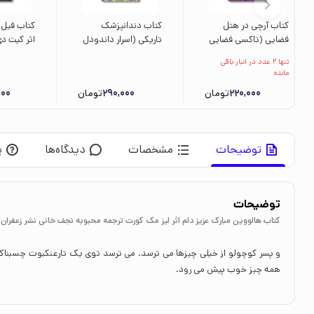
کتاب آرچی در هتل
کتاب دندانپزشک
کتاب فیل 
فضایی (تاکسی فضایی
تاریکی (اسرار داندودل
اثر کیت دی
5) اثر وندی مس و
2) اثر دیوید اکانل
ترجمه سار
تنها 2 عدد در انبار باقی
مایکل بروور ترجمه
ترجمه ندا شادنظر نشر
نشر میلکان
مانده
شیدا رنجبر نشر کتاب
ایران بان
220,000
تومان
290,000
تومان
000
پرنده
توضیحات
مشخصات
دیدگاه‌ها
پ
توضیحات
کتاب هالووین مبارک عزیز دلم اثر لیز مک کورت ترجمه محبوبه نجف خانی نشر زعفران
و پسر کوچولو از خیلی چیزها می ترسد. می ترسد توی یک تارعنکبوت چسبناک 
همه چیز خوب پیش می رود.