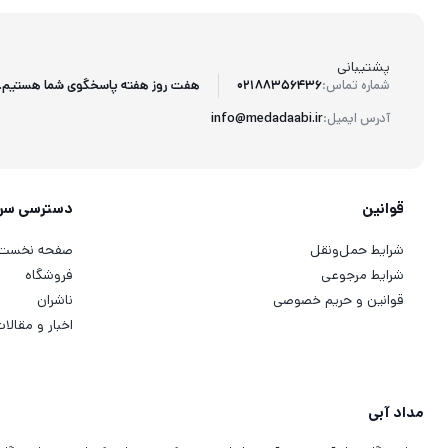
پشتیبانی
هفت روز هفته پاسخگوی شما هستیم.
شماره تماس:
02188356436
آدرس ایمیل:
info@medadaabi.ir
قوانین
دسترسی سر
شرایط حمل‌ونقل
صفحه نخست
شرایط مرجوعی
فروشگاه
قوانین و حریم خصوصی
ناشران
اخبار و مقالا
مداد آبی