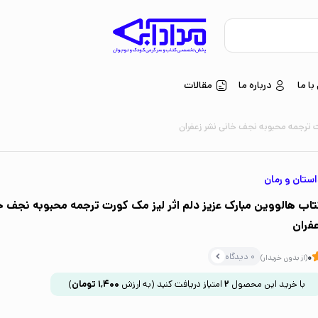
ا ما
درباره ما
مقالات
رت ترجمه محبوبه نجف خانی نشر زعفران
ستان و رمان
تاب هالووین مبارک عزیز دلم اثر لیز مک کورت ترجمه محبوبه نجف خ
عفران
0 دیدگاه
0
(از بدون خریدار)
با خرید این محصول
2
امتیاز دریافت کنید
(به ارزش
1,400
تومان
)