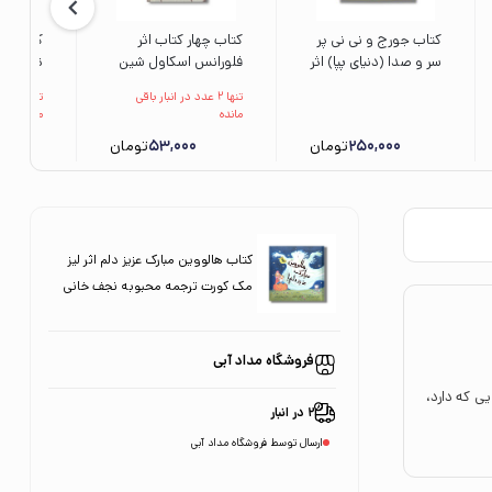
کتاب جورج و نی نی پر
کتاب چهار کتاب اثر
کتاب یه 
سر و صدا (دنیای پپا) اثر
فلورانس اسکاول شین
تیم آبی
نویل استلی و مارک
ترجمه تبسم آتشین
می ده ح
تنها 2 عدد در انبار باقی
تنها 2
بیکر ترجمه مهسا
جان و سیمین موحد
67) ا
مانده
مانده
خسروی نشر افق
نشر حوض نقره
ترجمه م
250,000
تومان
53,000
تومان
پنجره
کتاب هالووین مبارک عزیز دلم اثر لیز
مک کورت ترجمه محبوبه نجف خانی
نشر زعفران
فروشگاه مداد آبی
ی که دارد،
2 در انبار
ارسال توسط فروشگاه مداد آبی