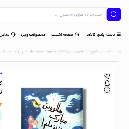
دسته بندی کالاها
صفحه نخست
محصولات ویژه
تماس ب
خانه
/
کتاب
/
موضوع
/
داستان و رمان
/ کتاب هالووین مبارک عزیز دلم اثر لیز مک کو
دا
ک
ز