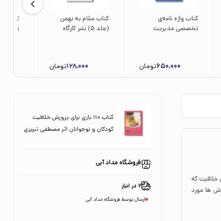
کتاب واژه نامه‌ی
کتاب سلام به بهمن
کتاب آن
تخصصی مدیریت
(جلد 5) نشر کارگاه
درباره پو
فرهنگی اثر جمعی از
کودک
برت ترج
نویسندگان انتشارات
الاسلام 
علمی فرهنگی
650,000
تومان
128,000
تومان
0
کتاب 110 بازی برای پرورش خلاقیت
کودکان و نوجوانان اثر مصطفی تبریزی
و زهرا ترابی نشر آوای هانا
فروشگاه مداد آبی
 خلاقیت که
2 در انبار
ش ها مورد
ارسال توسط فروشگاه مداد آبی