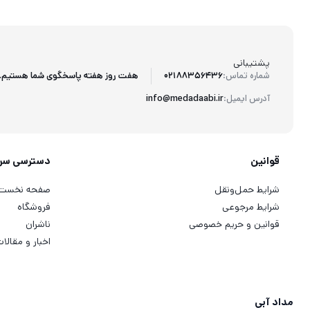
پشتیبانی
هفت روز هفته پاسخگوی شما هستیم.
شماره تماس:
02188356436
آدرس ایمیل:
info@medadaabi.ir
قوانین
دسترسی سر
شرایط حمل‌ونقل
صفحه نخست
شرایط مرجوعی
فروشگاه
قوانین و حریم خصوصی
ناشران
اخبار و مقالا
مداد آبی