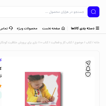
دسته بندی کالاها
صفحه نخست
محصولات ویژه
تماس ب
خانه
/
کتاب
/
موضوع
/
کتاب کار و فعالیت
/ کتاب 110 بازی برای پرورش خلاقیت کودکان و نوجوانان اثر مصطفی تبریزی و زهرا ترابی نشر آوای هانا
کت
زه