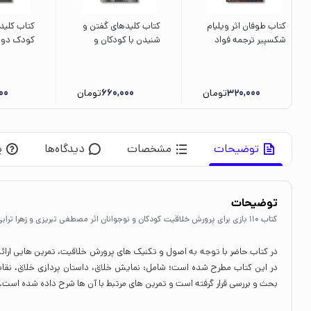
کتاب طوفان اثر ویلیام
کتاب کلیدهای گفتن و
کتاب کلیده
شکسپیر ترجمه فواد
شنیدن با کودکان و
کودک دو 
نظیری نشر ثالث
نوجوانان (کلیدهای
(کلیدهای 
تربیت کودکان و
کودکان و ن
نوجوانان) اثر آدل فابر
مگ زویبک 
320,000
تومان
660,000
تومان
00
و الین مازلیش ترجمه
رئیسی طو
زهرا جعفری نشر صابرین
صابرین
توضیحات
مشخصات
دیدگاه‌ها
پ
توضیحات
کتاب 110 بازی برای پرورش خلاقیت کودکان و نوجوانان اثر مصطفی تبریزی و زهرا ترابی نشر آوای هانا
در کتاب حاضر با توجه به اصول و تکنیک های پرورش خلاقیت، تمرین هایی ارائه
در این کتاب مطرح شده است؛ شامل: نمایش خلاق، داستان پردازی خلاق، نقا
بحث و بررسی قرار گرفته است و تمرین های مرتبط با آن ها شرح داده شده است.