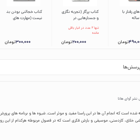
ای رفتار با
کتاب پرگار (تجربه نگاری
کتاب خجالتی بودن بد
ساله
و جستارهایی در
نیست (مهارت های
تربیت
مدیریت فرهنگی) اثر
زندگی 18) اثر جی اس
تنها 2 عدد در انبار باقی
وجوانان) اثر
حسین انتظامی نشر آرما
جکسون ترجمه برزو
مانده
ترجمه سارا
سریزدی نشر صابرین
490,0
تومان
200,000
تومان
300,000
تومان
سی نشر
رسش‌ها
 شده است که انجام آن ها در این راستا مفید و موثر است. شیوه ها و برنامه های پرورش
شی خلاق، کاردستی، موسیقی و بارش فکری است که در فصول مربوطه هرکدام از این رو