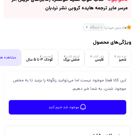
مرسر مایر ترجمه هایده کروبی نشر نردبان
0 دیدگاه
0
(از بدون خریدار)
ویژگی‌های محصول
نوع جلد
زبان کتاب
اندازه کتاب
گروه سنی
مشاهده هم
شمیز
فارسی
خشتی بزرگ
کودک 3 تا 5 سال
این کالا فعلا موجود نیست اما می‌توانید زنگوله را بزنید تا به محض
موجود شدن، به شما خبر دهیم.
موجود شد خبرم کنید