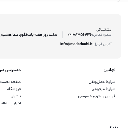
پشتیبانی
هفت روز هفته پاسخگوی شما هستیم.
شماره تماس:
02188356436
آدرس ایمیل:
info@medadaabi.ir
قوانین
دسترسی سر
شرایط حمل‌ونقل
صفحه نخست
شرایط مرجوعی
فروشگاه
قوانین و حریم خصوصی
ناشران
اخبار و مقالا