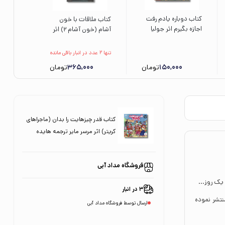
کتاب دوباره یادم رفت
کتاب ملاقات با خون
اجازه بگیرم اثر جولیا
آشام (خون آشام 2) اثر
کوک ترجمه زهرا غفاری
سیامک گلشیری نشر افق
نشر مهرسا
تنها 2 عدد در انبار باقی مانده
150,000
تومان
365,000
تومان
کتاب قدر چیزهایت را بدان (ماجراهای
کریتر) اثر مرسر مایر ترجمه هایده
کروبی نشر نردبان
فروشگاه مداد آبی
یک روز...
3 در انبار
ر است که هایده کروبی آن را به فارسی برگردانده و انتشارات نردبان آن را در 24 صفحه منتشر نموده
ارسال توسط فروشگاه مداد آبی