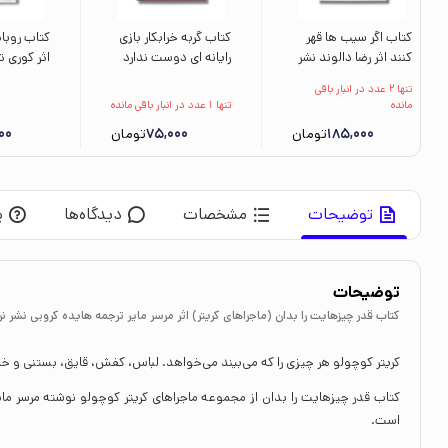
کتاب اگر سیب ها قهر
کتاب گربه خرابکار بازی
کتاب روبا
کنند اثر رضا دالوند نشر
رایانه ای دوست ندارد
اثر کوری ت
فاطمی
اثر نیک بروئل ترجمه
معصومه ن
تنها 2 عدد در انبار باقی
فرمهر منجزی نشر میچکا
سیمای شر
مانده
تنها 1 عدد در انبار باقی مانده
185,000
تومان
75,000
تومان
00
توضیحات
مشخصات
دیدگاه‌ها
پ
توضیحات
کتاب قدر چیزهایت را بدان (ماجراهای کریتر) اثر مرسر مایر ترجمه هایده کروبی نشر نر
کریتر کوچولو هر چیزی را که می‌بیند می‌خواهد. لباس، کفش، قایق، بستنی و خلاصه
است.