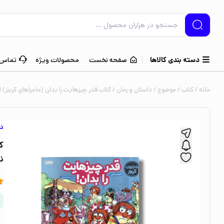
دسته بندی کالاها
صفحه نخست
محصولات ویژه
تماس ب
خانه
/
کتاب
/
موضوع
/
داستان و رمان
/ کتاب قدر چیزهایت را بدان (ماجراهای کریتر) ا
دا
ک
ن