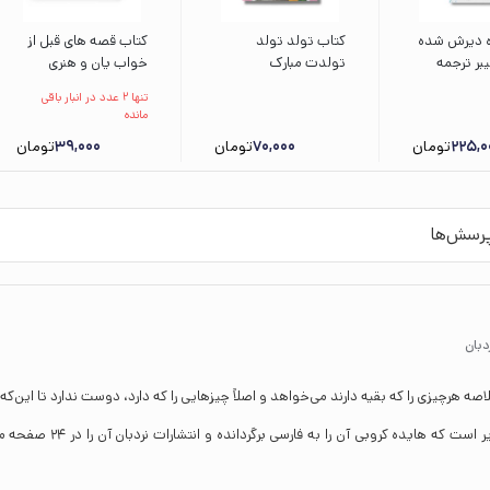
ه دیرش شده
کتاب تولد تولد
کتاب قصه های قبل از
یبر ترجمه
تولدت مبارک
خواب یان و هنری
فیسی نشر
(ماجراهای ایستگاه
چهارشنبه اثر مارتین
تنها 2 عدد در انبار باقی
ق
جنگلی) اثر معصومه
راین ترجمه سیامک
مانده
یزدانی نشر علمی و
محمدنژاد فرید نشر
225,0
تومان
70,000
تومان
39,000
تومان
فرهنگی
پرتقال
رسش‌ها
دبان
 هرچیزی را که بقیه دارند می‌خواهد و اصلاً چیزهایی را که دارد، دوست ندارد تا این‌که 
کتاب قدر چیزهایت را بدان از مجموعه ماجراهای کریتر کوچولو نوشته مرسر مای