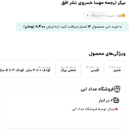
بیکر ترجمه مهسا خسروی نشر افق
0 دیدگاه
0
(از 1 خریدار)
با خرید این محصول
12
امتیاز دریافت کنید
(به ارزش
8,400
تومان
)
ویژگی‌های محصول
نوع جلد
زبان کتاب
اندازه کتاب
گروه سنی
شمیز
فارسی
خشتی بزرگ
کودک 0 تا 3 سال، کودک 3 تا 5 سال
فروشگاه مداد آبی
2 در انبار
ارسال توسط فروشگاه مداد آبی