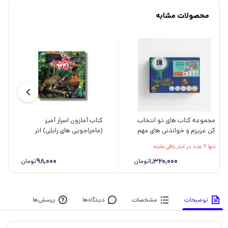
محصولات مشابه
مجموعه کتاب های تو انتخاب
کتاب آمازون اسرار آمیز
کن عزیزم و خواندنی های مهم
(ماجراجویی های رایلی) اثر
من نشر محراب قلم
آماندا لامری و لورا هورویتس
تنها 2 عدد در انبار باقی مانده
ترجمه مریم رضا زاده نشر نردبان
98,000
1,320,000
تومان
تومان
توضیحات
مشخصات
دیدگاه‌ها
پرسش‌ها