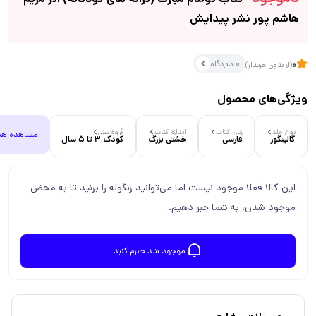
هاشم پور نشر پیدایش
0 دیدگاه
0
(از بدون خریدار)
ویژگی‌های محصول
نوع جلد
زبان کتاب
اندازه کتاب
گروه سنی
مشاهده هم
گالینگور
فارسی
خشتی بزرگ
کودک 3 تا 5 سال
این کالا فعلا موجود نیست اما می‌توانید زنگوله را بزنید تا به محض
موجود شدن، به شما خبر دهیم.
موجود شد خبرم کنید