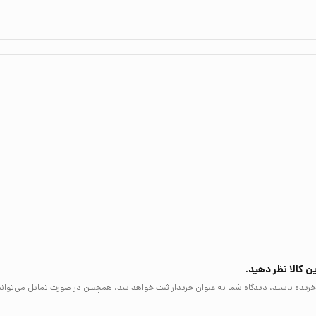
Mattew ): یک داستان فوق‌العاده برای کشف زیبایی و نور در میانه‌ی تاریکی‌ها و ناامیدی‌ها، این کتاب هدیه‌ا
وی ،نور و روشنایی را به ارمغان می‌آورد.
راستش من از راه‌حلی که کتاب برای غم و اندوهی که همه آن را تجربه می‌کنیم، ارائه می‌د
 این کتاب در عین سادگی تاثیرگذار است و به خوانندگان امید می‌بخشد.
ی سنی، می‌تواند مفید باشد. وقتی مول کوچولو در زیرزمین ناراحت و غمگین نشسته است، ما
اراحت بوده‌ایم و امید را گم گرده‌ایم... فارغ از هر سن و سالی، این کتاب به شما روحیه
ن کالا نظر دهید.
لا خریده باشید، دیدگاه شما به عنوان خریدار ثبت خواهد شد. همچنین در صورت تمایل می‌توانی