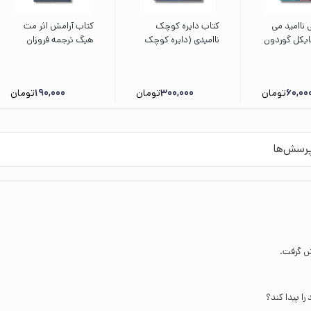
 ناامید می
کتاب دایره کوچک
کتاب آرامش اثر مت
ایکل گوردون
ناامیدی (دایره کوچک
هیگ ترجمه فروزان
یرحسین
46) اثر دایان آلبر
صاعدی نشر کتاب
شر نردبان
ترجمه وحید توکل
مجازی
صدیقی نشر صابرین
60,00
تومان
300,000
تومان
190,000
تومان
رسش‌ها
ش گرفت.
را پیدا کند؟