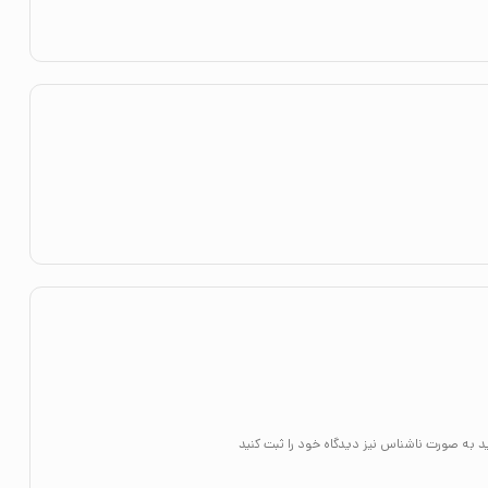
ی برای پدر و مادرها و فرزندان است. تصاویر کتاب واضح و شفاف است و مفهوم امید را به‌گونه‌ای که
هد خوشم آمد. همان‌طور که مادر مول به او کمک می‌کند که به دنبال امید بگردد.
درش به او نشان می‌دهد که چگونه به دنبال امید بگردد؛ او نشانه‌های بهار را
 و امید می‌دهد. مشتاقانه منتظرم که این کتاب را به کودکانم هدیه بدهم.
د به صورت ناشناس نیز دیدگاه خود را ثبت کنید