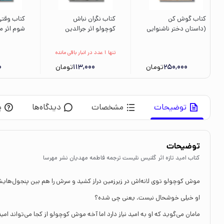
کتاب گوش کن
کتاب نگران نباش
کتاب وقتی
(داستان دختر ناشنوایی
کوچولو اثر جرالدین
شوم اثر م
که سازهای کوبه ای را
اودس سس ترجمه
ترجمه ام
متحول کرد) اثر شنون
پرنیان فرخ نژاد نشر برکه
میرزائیان ن
تنها 1 عدد در انبار باقی مانده
استاکر ترجمه نیلوفر
250,000
تومان
113,000
تومان
0
عزیزپور نشر پرتقال
توضیحات
مشخصات
دیدگاه‌ها
پ
توضیحات
کتاب امید تازه اثر گلنیس نلیست ترجمه فاطمه مهدیان نشر مهرسا
موش کوچولو توی لانه‌اش در زیرزمین دراز کشید و سرش را هم بین پنجول‌های
او خیلی خوشحال نیست. یعنی چی شده؟
مامان می‌گوید که او به امید نیاز دارد اما آخه موش کوچولو از کجا می‌تواند امید 