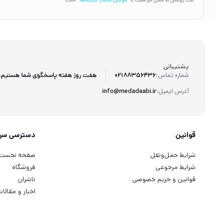
ثبت پرسش به معنی موافقت با
قوانین انتشار دیدگاه‌ها
است.
پشتیبانی
هفت روز هفته پاسخگوی شما هستیم.
شماره تماس:
02188356436
آدرس ایمیل:
info@medadaabi.ir
قوانین
دسترسی سر
شرایط حمل‌ونقل
صفحه نخست
شرایط مرجوعی
فروشگاه
قوانین و حریم خصوصی
ناشران
اخبار و مقالا