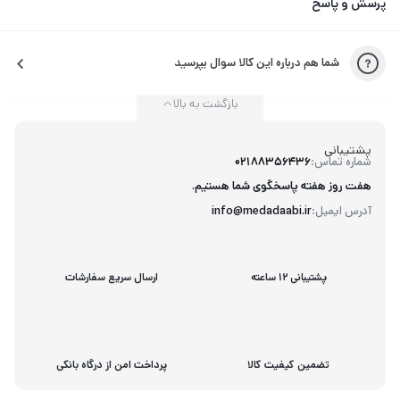
پرسش و پاسخ
شما هم درباره این کالا سوال بپرسید
بازگشت به بالا
پشتیبانی
شماره تماس:
02188356436
هفت روز هفته پاسخگوی شما هستیم.
آدرس ایمیل:
info@medadaabi.ir
پشتیبانی 12 ساعته
ارسال سریع سفارشات
تضمین کیفیت کالا
پرداخت امن از درگاه بانکی