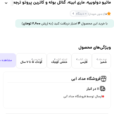
ماتیو دولوییه، ماری ابینه، گنائل بوله و کاترین پروتو ترجمه
فخرالدین نجاتی و حمیده موسوی نشر نوشته
0 دیدگاه
0
(از بدون خریدار)
با خرید این محصول
4
امتیاز دریافت کنید
(به ارزش
2,800
تومان
)
ویژگی‌های محصول
نوع جلد
زبان کتاب
اندازه کتاب
گروه سنی
مشاهده ه
شمیز
فارسی
خشتی کوچک
کودک 5 تا 7 سال
فروشگاه مداد آبی
11 در انبار
ارسال توسط فروشگاه مداد آبی