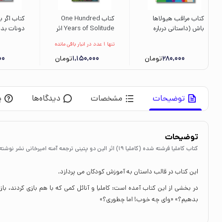
کتاب مراقب هیولاها
کتاب One Hundred
کتاب اگر 
باش (داستانی درباره
Years of Solitude اثر
دونات بدهی
پذیرش احساسات) اثر
Gabriel Garcia
نامرآف ترج
تنها 1 عدد در انبار باقی مانده
لارن استاکلی ترجمه
Marquez نشر مات
نشر سیمای
280,000
فهیمه اکبری نشر پرتقال
تومان
1,150,000
تومان
00
توضیحات
مشخصات
دیدگاه‌ها
پ
توضیحات
کتاب کاملیا فرشته شده (کاملیا 19) اثر الین دو پتینی ترجمه آمنه امیرخانی نشر نوشته
این کتاب در قالب داستان به آموزش کودکان می پردازد.
در بخشی از این کتاب آمده است: کاملیا و آنائل کمی که با هم بازی کردند، ب
بدهیم؟» «وای چه خوب! اما چطوری؟»