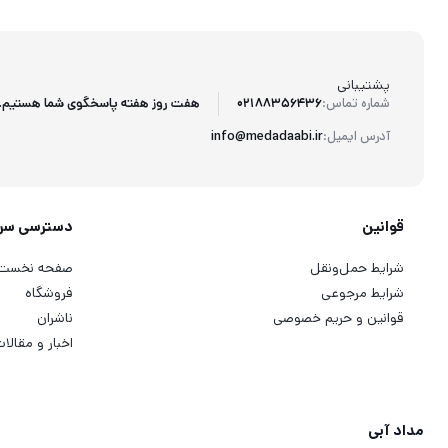
پشتیبانی
هفت روز هفته پاسخگوی شما هستیم.
شماره تماس:
02188356436
آدرس ایمیل:
info@medadaabi.ir
قوانین
دسترسی سر
شرایط حمل‌ونقل
صفحه نخست
شرایط مرجوعی
فروشگاه
قوانین و حریم خصوصی
ناشران
اخبار و مقالا
مداد آبی