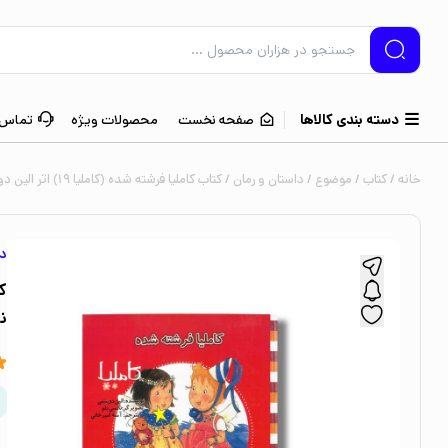
دسته بندی کالاها
صفحه نخست
محصولات ویژه
تماس ب
خانه
/
کتاب
/
موضوع
/
داستان و رمان
/ کتاب کاملیا فرشته شده (کاملیا 19) اثر الین دو پتینی ترجمه آمنه امیرخانی نشر نوشته
دا
ن