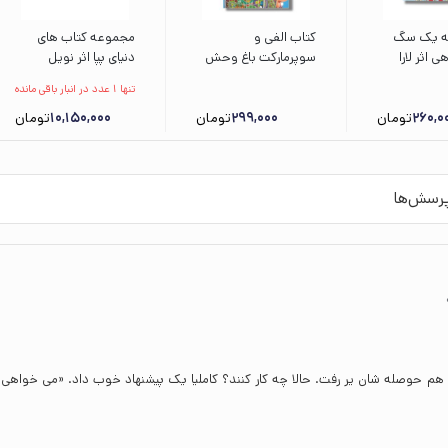
به یک سگ
کتاب الفی و
مجموعه کتاب های
 اثر لارا
سوپرمارکت باغ وحش
دنیای پپا اثر نویل
مه امیر لعلی
اثر کریل هارت ترجمه
استلی و مارک بیکر
تنها 1 عدد در انبار باقی مانده
 شرق
مریم رزاقی نشر زعفران
ترجمه مهسا خسروی
260,0
تومان
299,000
تومان
نشر افق
10,150,000
تومان
رسش‌ها
از هم حوصله شان یر رفت. حالا چه کار کنند؟ کاملیا یک پیشنهاد خوب داد. «می خواهی ت