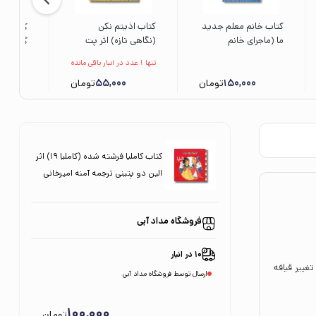
کتاب خانم معلم جدید
کتاب اذیتم نکن
کتاب لی 
ما (ماجرای خانم
(نگاهی تازه) اثر پت
گمشده 
شارلوت 1) اثر دومینیک
توماس ترجمه سارا
شگفت ان
تنها 1 عدد در انبار باقی مانده
دمرس ترجمه مهناز
وطن آبادی نشر نردبان
150,000
عسگری نشر محراب قلم
تومان
55,000
تومان
اثر جمال
ویژه نش
کتاب کاملیا فرشته شده (کاملیا 19) اثر
الین دو پتینی ترجمه آمنه امیرخانی
نشر نوشته
فروشگاه مداد آبی
10 در انبار
غییر قیافه
ارسال توسط فروشگاه مداد آبی
100,000
تومان