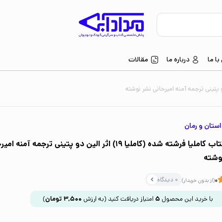
ا ما
درباره ما
مقالات
ستان و رمان
کتاب کاملیا فرشته شده (کاملیا 19) اثر الین دو پتینی ترجمه آم
وشته
0 دیدگاه
0
(از بدون خریدار)
با خرید این محصول
5
امتیاز دریافت کنید
(به ارزش
3,500
تومان
)