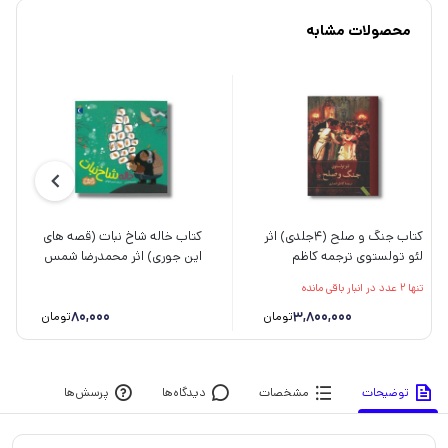
محصولات مشابه
کتاب جنگ و صلح (4جلدی) اثر
کتاب خاله شاخ نبات (قصه های
لئو تولستوی ترجمه کاظم
این جوری) اثر محمدرضا شمس
انصاری نشر ثالث
نشر محراب قلم
تنها 2 عدد در انبار باقی مانده
80,000
3,800,000
تومان
تومان
توضیحات
مشخصات
دیدگاه‌ها
پرسش‌ها