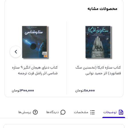
محصولات مشابه
کتاب ستاره لایکا (نخستین سگ
کتاب دنیای هیجان انگیز 9 ستاره
فضانورد) اثر حمید نوایی
شناسی اثر راشل فرث ترجمه
لواسانی نشر کانون پرورش
صدرا صاحب فصول نشر نوشته
فکری کودکان و نوجوانان
300,000
80,000
تومان
تومان
توضیحات
مشخصات
دیدگاه‌ها
پرسش‌ها