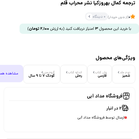
ترجمه کمال بهروزکیا نشر محراب قلم
0 دیدگاه
0
(از بدون خریدار)
با خرید این محصول
3
امتیاز دریافت کنید
(به ارزش
2,100
تومان
)
ویژگی‌های محصول
نوع جلد
زبان کتاب
اندازه کتاب
گروه سنی
مشاهده هم
شمیز
فارسی
رحلی
کودک 7 تا 9 سال
فروشگاه مداد آبی
2 در انبار
ارسال توسط فروشگاه مداد آبی