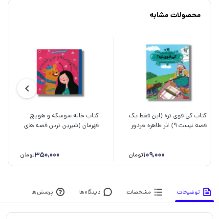
محصولات مشابه
کتاب کی قوی تره (این فقط یک
کتاب خاله سوسکه و هویج
قصه نیست 9) اثر طاهره خردور
قهرمان (شیرین ترین قصه های
نشر پی نما
ایران) اثر حدیث لرز غلامی نشر
شهر قلم
350,000
109,000
تومان
تومان
توضیحات
مشخصات
دیدگاه‌ها
پرسش‌ها