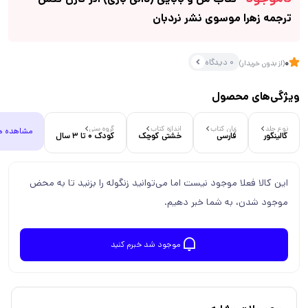
ترجمه زهرا موسوی نشر نردبان
0 دیدگاه
0
(از بدون خریدار)
ویژگی‌های محصول
نوع جلد
زبان کتاب
اندازه کتاب
گروه سنی
مشاهده ه
گالینگور
فارسی
خشتی کوچک
کودک 0 تا 3 سال
این کالا فعلا موجود نیست اما می‌توانید زنگوله را بزنید تا به محض
موجود شدن، به شما خبر دهیم.
موجود شد خبرم کنید