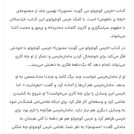
کتاب «خرس کوچولو می ‌گوید: ممنون!» نهمین جلد از مجموعه‌ی‌
«بچه ی باهوش» است. با کمک خرس کوچولوی این کتاب، خردسالان
با مفهوم سپاسگزاری و کاربرد کلمات محترمانه و پرمهر و محبت آشنا
می‌شوند.
در کتاب «خرس کوچولو می گوید: ممنون!» خرسی کوچولو با خودش
فکر می‌کند برای خوشحال کردن مامان‌خرسی و تشکر از او چه کاری
می‌تواند انجام دهد که یک‌دفعه فکری به ذهنش می‌رسد…
او از مامان‌خرسی خواست چند برگ کاغذ و چندتا مدادشمعی به او
بدهد. مامان‌خرسی هم آن‌ها را آماده کرد و گفت: «بفرمایید.». اما
خرسی این وسایل را برای چه کاری می‌خواست؟ او شروع به کشیدن
نقاشی کرد و وسط‌های کار فکر کرد برای اینکه نقا‌شی‌اش قشنگ‌تر شود
به وسایل دیگری هم نیاز دارد. مامان‌خرسی هرآنچه را لازم بود برای
خرسی فراهم کرد و خرس کوچولو هم هر دفعه با کلی هیجان به
مامانی گفت: «ممنونم!» به نظر شما، نقاشی خرس‌ کوچولو چه شکلی