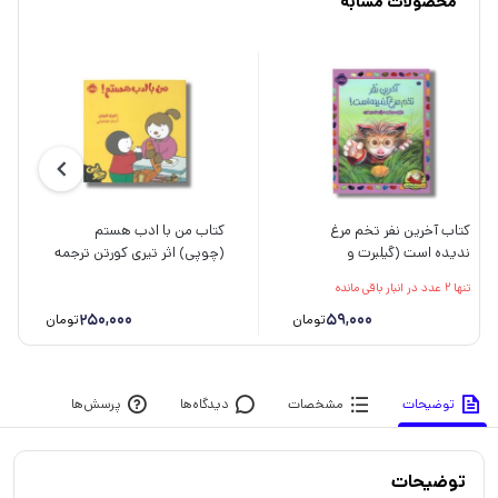
محصولات مشابه
کتاب آخرین نفر تخم مرغ
کتاب من با ادب هستم
ندیده است (گیلبرت و
(چوپی) اثر تیری کورتن ترجمه
دوستانش) اثر دایان دی گروت
سارا طباطبایی نشر پرتقال
تنها 2 عدد در انبار باقی مانده
ترجمه ریحانه جعفری
250,000
59,000
تومان
تومان
توضیحات
مشخصات
دیدگاه‌ها
پرسش‌ها
توضیحات