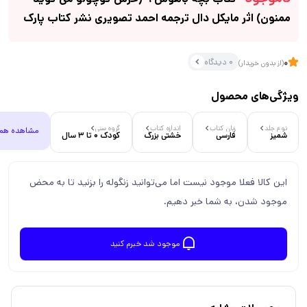
ممنون) اثر مایکل دال ترجمه احمد تصویری نشر کتاب پارک
0 دیدگاه
0
(از بدون خریدار)
ویژگی‌های محصول
نوع جلد
زبان کتاب
اندازه کتاب
گروه سنی
مشاهده هم
شمیز
فارسی
خشتی بزرگ
کودک 0 تا 3 سال
این کالا فعلا موجود نیست اما می‌توانید زنگوله را بزنید تا به محض
موجود شدن، به شما خبر دهیم.
موجود شد خبرم کنید