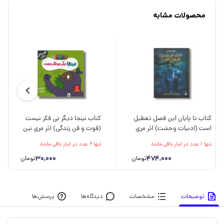
محصولات مشابه
کتاب تا پایان این فصل تعطیل
کتاب نینجا دیگر بی فکر نیست
است (ادبیات وحشت) اثر مری
(فوت و فن زندگی) اثر مری نین
داونینگ هان ترجمه الهه مرادی
ترجمه نگار عجایبی نشر نردبان
تنها 1 عدد در انبار باقی مانده
تنها 2 عدد در انبار باقی مانده
و میلاد بابانژاد نشر پیدایش
30,000
474,000
تومان
تومان
توضیحات
مشخصات
دیدگاه‌ها
پرسش‌ها