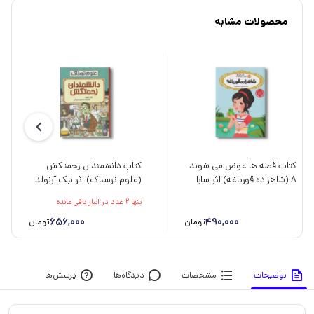
محصولات مشابه
کتاب قصه ها عوض می شوند
کتاب دانشمندان زحمتکش
8 (شاهزاده قورباغه) اثر سارا
(علوم ترسناک) اثر نیک آرنولد
ملانسکی ترجمه سارا فرازی نشر
ترجمه محمود مزینانی نشر
تنها 2 عدد در انبار باقی مانده
پرتقال
پیدایش
656,000
490,000
تومان
تومان
توضیحات
مشخصات
دیدگاه‌ها
پرسش‌ها