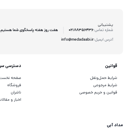
پشتیبانی
هفت روز هفته پاسخگوی شما هستیم.
شماره تماس:
02188356436
آدرس ایمیل:
info@medadaabi.ir
قوانین
دسترسی سر
شرایط حمل‌ونقل
صفحه نخست
شرایط مرجوعی
فروشگاه
قوانین و حریم خصوصی
ناشران
اخبار و مقالا
مداد آبی