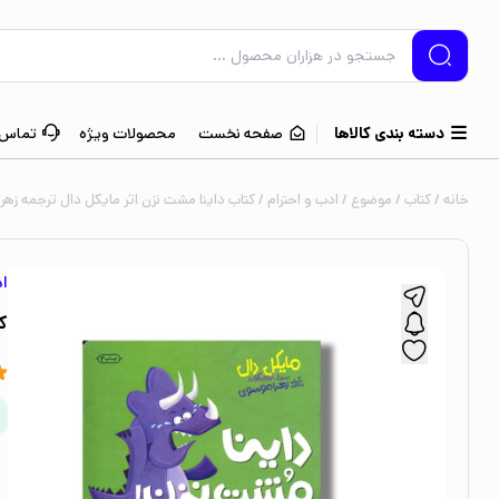
دسته بندی کالاها
صفحه نخست
محصولات ویژه
تماس ب
خانه
/
کتاب
/
موضوع
/
ادب و احترام
/ کتاب داینا مشت نزن اثر مایکل دال ترجمه زهرا
اد
ک