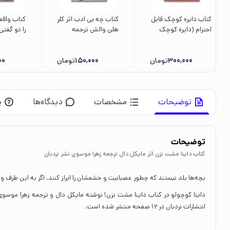
کتاب دایره کوچک قابل
کتاب چه بی ادب اثر کلر
کتاب واقع
احترام (دایره کوچک
هلن والش ترجمه
را تو گفتی 
29) اثر دایان آلبر ترجمه
سمیه حیدری نشر مهرسا
کوک ترجمه
وحید توکل صدیقی
وحید و ن
نشر صابرین
300,000
تومان
150,000
تومان
00
زاده کرمان
توضیحات
مشخصات
دیدگاه‌ها
پ
توضیحات
کتاب داینا مشت نزن اثر مایکل دال ترجمه زهرا موسوی نشر نردبان
بچه‌ها بلد نیستند که چطور عصبانیت و خشمشان را ابراز کنند. اگر به این طرف و
داینا کوچولو در کتاب داینا مشت نزن! نوشته مایکل دال و ترجمه زهرا موسوی
انتشارات نردبان در 12 صفحه منتشر شده است.