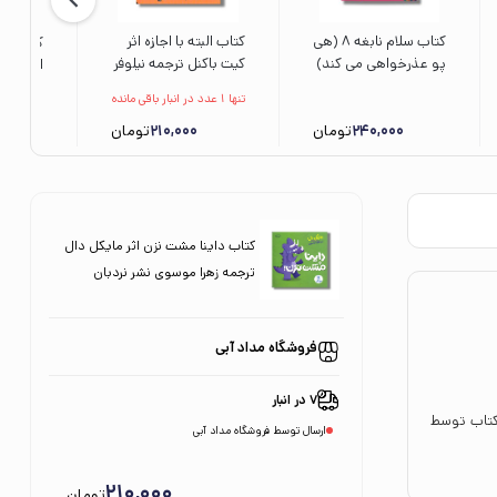
کتاب سلام نابغه 8 (هی
کتاب البته با اجازه اثر
کتاب کلم
پو عذرخواهی می کند)
کیت باکنل ترجمه نیلوفر
اذیت کرد
اثر مایکل دال ترجمه
کشتیاری نشر نردبان
الیزابت
تنها 1 عدد در انبار باقی مانده
زهرا موسوی نشر هوپا
افسانه ط
240,000
تومان
210,000
تومان
چکه
کتاب داینا مشت نزن اثر مایکل دال
ترجمه زهرا موسوی نشر نردبان
فروشگاه مداد آبی
7 در انبار
 کتاب توسط
ارسال توسط فروشگاه مداد آبی
210,000
تومان