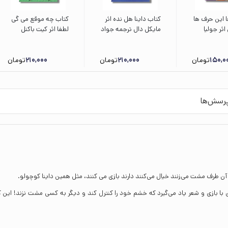
ا این حرف ها
کتاب داینا هل نده اثر
کتاب چه موقع می گی
اثر جولیا
مایکل دال ترجمه جواد
لطفا اثر کیت باکنل
 لیلا کاشانی
کریمی نشر نردبان
ترجمه نیلوفر کشتیاری
فیسه محسن
نشر نردبان
150,0
ی نشر مهرسا
تومان
210,000
تومان
210,000
تومان
رسش‌ها
 آن طرف مشت می‌زنند خیال می‌کنند دارند بازی می کنند، مثل همین داینا کوچولو.
 با بازی و شعر یاد می‌گیرد که خشم خود را کنترل کند و دیگر به کسی مشت نزند! این