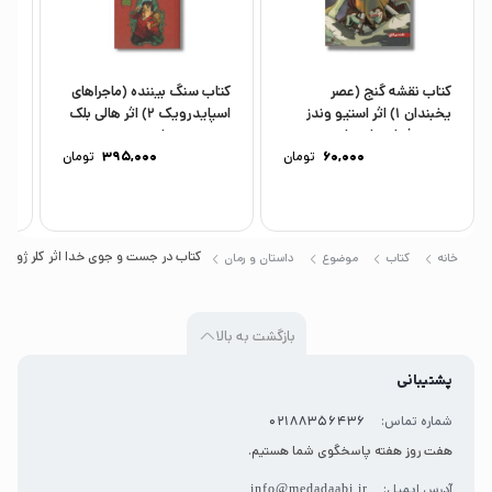
کتاب نقشه گنج (عصر
کتاب سنگ بیننده (ماجراهای
کت
یخبندان 1) اثر استیو وندز
اسپایدرویک 2) اثر هالی بلک
آل
ترجمه فواد خادمیان...
و تونی دیترلیزی...
تر
60,000
تومان
395,000
تومان
کتاب در جست و جوی خدا اثر کلر ژوبرت
خانه
کتاب
موضوع
داستان و رمان
بازگشت به بالا
پشتیبانی
شماره تماس:
02188356436
هفت روز هفته پاسخگوی شما هستیم.
آدرس ایمیل:
info@medadaabi.ir