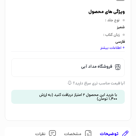
ویژگی های محصول
نوع جلد
:
شمیز
زبان کتاب
:
فارسی
+ اطلاعات بیشتر
اندازه کتاب
:
خشتی بزرگ
گروه سنی
:
فروشگاه مداد آبی
کودک 7 تا 9 سال
موضوع
:
آیا قیمت مناسب تری سراغ دارید؟
داستان و رمان
با خرید این محصول
2
امتیاز دریافت کنید
(به ارزش
1,400
تومان
)
توضیحات
مشخصات
نظرات