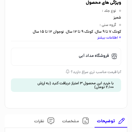
ویژگی های محصول
نوع جلد
:
شمیز
گروه سنی
:
کودک 7 تا 9 سال
،
کودک 9 تا 12 سال
،
نوجوان 12 تا 15 سال
+ اطلاعات بیشتر
نوع کاغذ
:
گلاسه
ماه انتشار
:
فروشگاه مداد آبی
اردیبهشت
سال انتشار
:
آیا قیمت مناسب تری سراغ دارید؟
1401
ناشر
:
با خرید این محصول
3
امتیاز دریافت کنید
(به ارزش
2,100
تومان
)
هوپا
توضیحات
مشخصات
نظرات