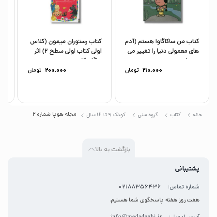
صخره‌نوردی چیزهایی یاد می‌گیریم و کلی مطلب دیگر…
کتاب من ساکاگاوا هستم (آدم
کتاب رستوران میمون (کلاس
کت
های معمولی دنیا را تغییر می
اولی کتاب اولی سطح 2) اثر
لا
دهد)...
مژگان کلهر...
عل
210,000
تومان
200,000
تومان
مجله هوپا شماره 2
خانه
کتاب
گروه سنی
کودک 9 تا 12 سال
بازگشت به بالا
پشتیبانی
شماره تماس:
02188356436
هفت روز هفته پاسخگوی شما هستیم.
آدرس ایمیل:
info@medadaabi.ir