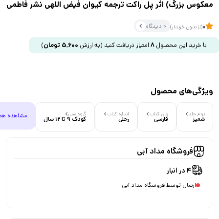
معکوس بزرگ) اثر پل راکت ترجمه کیوان فیض اللهی نشر فاطمی
0 دیدگاه
0
(از بدون خریدار)
با خرید این محصول
8
امتیاز دریافت کنید
(به ارزش
5,600
تومان
)
ویژگی‌های محصول
نوع جلد
زبان کتاب
اندازه کتاب
گروه سنی
مشاهده هم
شمیز
فارسی
رحلی
کودک 9 تا 12 سال
فروشگاه مداد آبی
4 در انبار
ارسال توسط فروشگاه مداد آبی