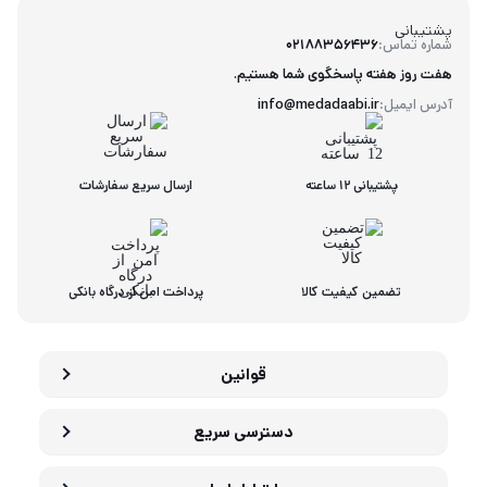
پشتیبانی
شماره تماس:
02188356436
هفت روز هفته پاسخگوی شما هستیم.
آدرس ایمیل:
info@medadaabi.ir
پشتیبانی 12 ساعته
ارسال سریع سفارشات
تضمین کیفیت کالا
پرداخت امن از درگاه بانکی
قوانین
دسترسی سریع