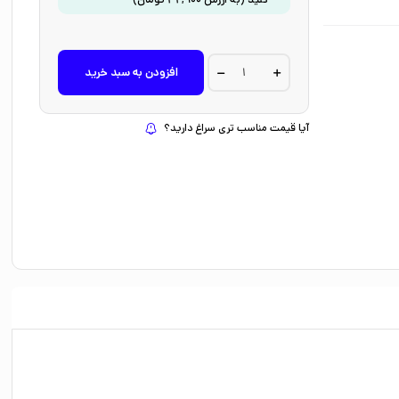
کتاب
افزودن به سبد خرید
درخت
دروغ
اثر
فرانسیس
آیا قیمت مناسب تری سراغ دارید؟
هاردینگ
ترجمه
الناز
ذهبی
نشر
پرتقال
quantity