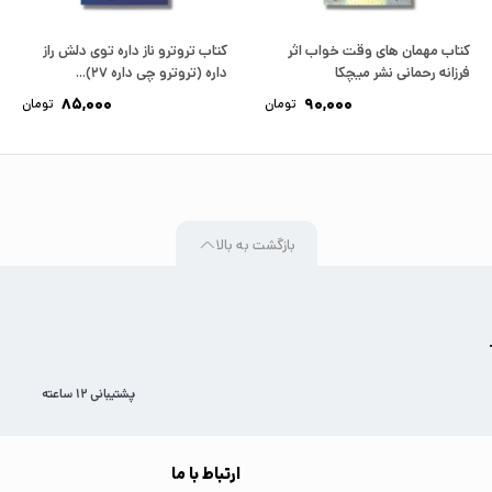
کتاب مهمان های وقت خواب اثر
کتاب تروترو ناز داره توی دلش راز
فرزانه رحمانی نشر میچکا
داره (تروترو چی داره 27)...
85,000
90,000
تومان
تومان
بازگشت به بالا
پشتیبانی 12 ساعته
ارتباط با ما