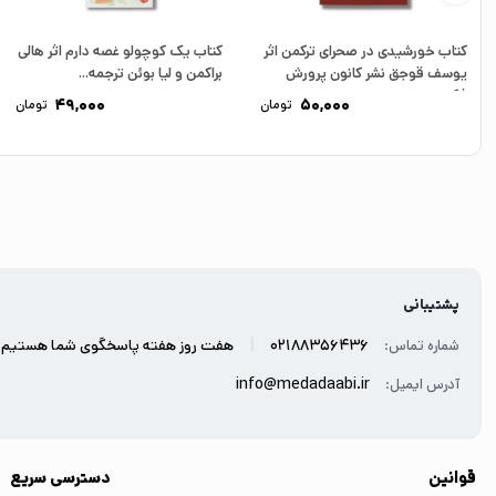
کتاب خورشیدی در صحرای ترکمن اثر
کتاب یک کوچولو غصه دارم اثر هالی
یوسف قوجق نشر کانون پرورش
براکمن و لیا بوئن ترجمه...
فکری...
49,000
50,000
تومان
تومان
پشتیبانی
|
02188356436
هفت روز هفته پاسخگوی شما هستیم.
شماره تماس:
info@medadaabi.ir
آدرس ایمیل:
قوانین
دسترسی سریع