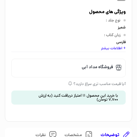
ویژگی های محصول
نوع جلد
:
شمیز
زبان کتاب
:
فارسی
+ اطلاعات بیشتر
اندازه کتاب
:
وزیری
گروه سنی
:
فروشگاه مداد آبی
کودک 5 تا 7 سال
موضوع
:
آیا قیمت مناسب تری سراغ دارید؟
داستان و رمان
،
دوستی
با خرید این محصول
11
امتیاز دریافت کنید
(به ارزش
7,700
تومان
)
توضیحات
مشخصات
نظرات