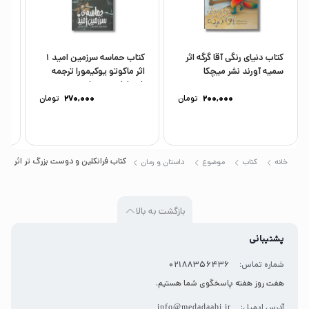
کتاب دنیای رنگی آقا گرگه اثر
کتاب حماسه سرزمین امید 1
کت
سمیه آورند نشر میچکا
اثر ماکوتو یوکیمورا ترجمه
(پ
شیما شریعت نشر...
اثر
200,000
تومان
270,000
تومان
کتاب فرانکلین و دوست بزرگ تر اثر پولت
خانه
کتاب
موضوع
داستان و رمان
بازگشت به بالا
پشتیبانی
شماره تماس:
02188356436
هفت روز هفته پاسخگوی شما هستیم.
آدرس ایمیل:
info@medadaabi.ir