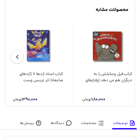
محصولات مشابه
کتاب فیل وسایلش را به
کتاب استاد اژدها 7 (اژدهای
دیگران هم می دهد (رفتارهای
صاعقه) اثر تریسی وست
خوب) اثر سو گریوز ترجمه
ترجمه رویا زنده بودی نشر
هایده کروبی نشر نردبان
پرتقال
390,000
180,000
تومان
تومان
توضیحات
مشخصات
دیدگاه‌ها
پرسش‌ها