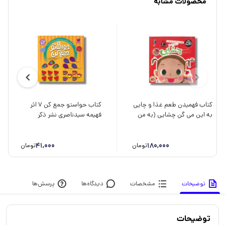
محصولات مشابه
کتاب فهمیدن طعم غذا و چایی
کتاب حواستو جمع کن 7 اثر
به این می گن چشایی (به من
فهیمه سیدناصری نشر ذکر
بگو این چیه) اثر روث اسپایرو
نشر محراب قلم
41,000
180,000
تومان
تومان
توضیحات
مشخصات
دیدگاه‌ها
پرسش‌ها
توضیحات