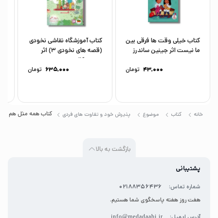
کتاب خیلی وقت ها فرقی بین
کتاب آموزشگاه نقاشی نخودی
کت
ما نیست اثر جینین ساندرز
(قصه های نخودی 3) اثر
(ش
ترجمه...
دیوید کالی ترجمه...
لیز
43,000
تومان
635,000
تومان
کتاب همه مثل هم اما ج
خانه
کتاب
موضوع
پذیرش خود و تفاوت های فردی
بازگشت به بالا
پشتیبانی
شماره تماس:
02188356436
هفت روز هفته پاسخگوی شما هستیم.
آدرس ایمیل:
info@medadaabi.ir