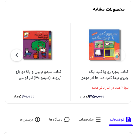
محصولات مشابه
کتاب پنجره رو وا کنید یک
کتاب شیمو پایین و بالا تو باغ
چیزی پیدا کنید غذاها اثر مهدی
آرزوها (شیمو 30) اثر لوسی
ابراهیمی لامع نشر شهر قلم
کازینس ترجمه محمدکاظم
تنها 2 عدد در انبار باقی مانده
مزینانی نشر پنجره
120,000
350,000
تومان
تومان
توضیحات
مشخصات
دیدگاه‌ها
پرسش‌ها