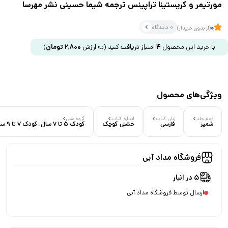
مورتیمر و کریستینا تراپینس ترجمه شیما حسینی نشر مهرسا
0 دیدگاه
0
(از بدون خریدار)
با خرید این محصول
4
امتیاز دریافت کنید
(به ارزش
2,800
تومان
)
ویژگی‌های محصول
نوع جلد
زبان کتاب
اندازه کتاب
گروه سنی
شمیز
فارسی
خشتی کوچک
کودک 5 تا 7 سال، کودک 7 تا 9 سال
فروشگاه مداد آبی
5 در انبار
ارسال توسط فروشگاه مداد آبی