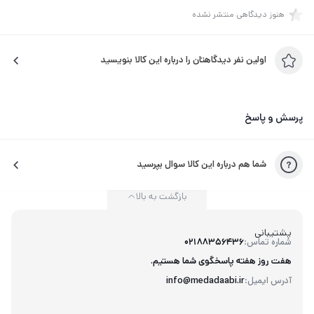
احساستشان را نشان دهند.درباره نویسنده:هلن مورتیمر (Helen
هنوز دیدگاهی منتشر نشده
Mortimer): نویسنده و ویراستار مستقل کتاب‌های کودک است. او
بعد از سال‌ها کار در انتشارات مطرح دنیا، حالا از دورکاری و نوشتن در
اولین نفر دیدگاهتان را درباره این کالا بنویسید
خانه، لذت می‌برد و عاشق تنوع کارش است. هلن در کتاب‌هایش
درباره‌ی چیزهایی می‌نویسد که خودش آن‌ها را از صمیم قلب لمس
کرده و امیدوار است که کودکان و بزرگسالان همگی از خواندن
پرسش و پاسخ
داستان‌هایش لذت ببرند.درباره تصویرگر:کریستینا تراپینس (Cristina
Trapansese): تصویرگر مستقل و معلم تصویرسازی مدرسه‌ است. او
شما هم درباره این کالا سوال بپرسید
در شهر ناپل…
بازگشت به بالا
پشتیبانی
شماره تماس:
02188356436
هفت روز هفته پاسخگوی شما هستیم.
آدرس ایمیل:
info@medadaabi.ir