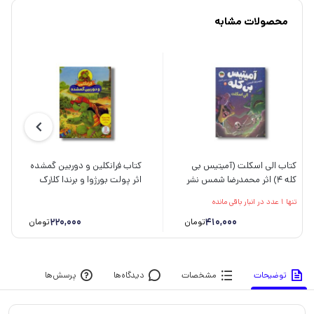
محصولات مشابه
کتاب الی اسکلت (آمیتیس بی
کتاب فرانکلین و دوربین گمشده
کله 4) اثر محمدرضا شمس نشر
اثر پولت بورژوا و برندا کلارک
افق
ترجمه جواد کریمی نشر نردبان
تنها 1 عدد در انبار باقی مانده
220,000
410,000
تومان
تومان
توضیحات
مشخصات
دیدگاه‌ها
پرسش‌ها