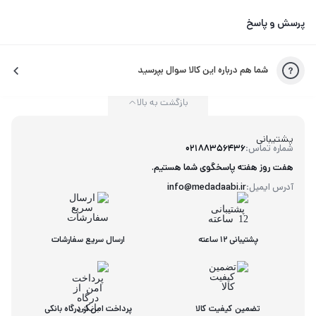
پرسش و پاسخ
شما هم درباره این کالا سوال بپرسید
بازگشت به بالا
پشتیبانی
شماره تماس:
02188356436
هفت روز هفته پاسخگوی شما هستیم.
آدرس ایمیل:
info@medadaabi.ir
پشتیبانی 12 ساعته
ارسال سریع سفارشات
تضمین کیفیت کالا
پرداخت امن از درگاه بانکی