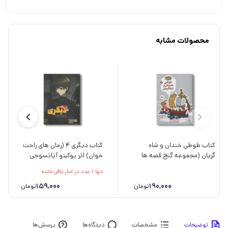
محصولات مشابه
کتاب طوطی خندان و شاه
کتاب دیگری 4 (رمان های راحت
گریان (مجموعه گنج قصه ها
خوان) اثر یوکیتو آیاتسوجی
5) اثر محمد میرکیانی نشر
ترجمه میلاد بابانژاد و الهه
تنها 1 عدد در انبار باقی مانده
کانون پرورش فکری کودکان و
مرادی نشر پیدایش
نوجوانان
190,000
159,000
تومان
تومان
توضیحات
مشخصات
دیدگاه‌ها
پرسش‌ها