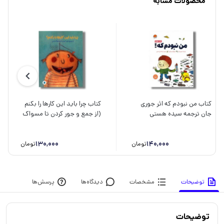
محصولات مشابه
کتاب من نبودم که اثر جوری
کتاب چرا باید این کارها را بکنم
جان ترجمه سیده هستی
(از جمع و جور کردن تا مسواک
حسینی نشر مهرسا
زدن) اثر بریگیته راب ترجمه گیتا
رسولی نشر علمی فرهنگی
130,000
140,000
تومان
تومان
توضیحات
مشخصات
دیدگاه‌ها
پرسش‌ها
توضیحات