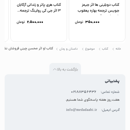
کتاب دوبلینی ها اثر جیمز
کتاب هری پاتر و زندانی آزکابان
کت
جویس ترجمه بهاره یعقوب
3 اثر جی کی رولینگ ترجمه...
کن
زاده نشر بدرقه...
تر
350,000
تومان
2,500,000
تومان
کتاب او اثر محسن چینی فروشان نشر کا
خانه
کتاب
موضوع
داستان و رمان
بازگشت به بالا
پشتیبانی
شماره تماس:
02188356436
هفت روز هفته پاسخگوی شما هستیم.
آدرس ایمیل:
info@medadaabi.ir