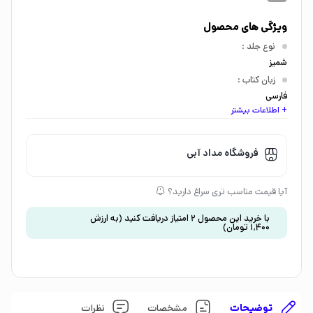
ویژگی های محصول
نوع جلد
:
شمیز
زبان کتاب
:
فارسی
+ اطلاعات بیشتر
اندازه کتاب
:
خشتی بزرگ
گروه سنی
:
فروشگاه مداد آبی
کودک 7 تا 9 سال
موضوع
:
آیا قیمت مناسب تری سراغ دارید؟
داستان و رمان
تصویرگر
:
با خرید این محصول
2
امتیاز دریافت کنید
(به ارزش
1,400
تومان
)
مجتبی عصیانی
توضیحات
مشخصات
نظرات