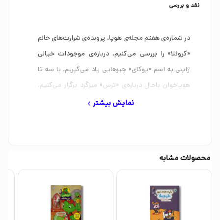
نقد و بررسی
در شماره‌ی هفتم مجله‌ی هوپا، پرونده‌ی شرارت‌های خانم
«کروئلا» را بررسی می‌کنیم. درباره‌ی موجودات خیالی
ژاپنی به اسم «یوکای» چیزهایی یاد می‌گیریم. با سه تا
هوپاخوان‌ باحال درباره‌ی «ترس»‌ میزگرد برگزار می‌کنیم.
همراه دایناسور جهانگردمان جیگی، به کشور «مراکش»
نمایش بیشتر
سفر می‌کنیم. کمیک‌استریپ «هیمیا» را با اتفاقات
عجیبش دنبال می‌کنیم. در آشپزخانه یک خوردنی بامزه به
نام «سیبیولا» درست می‌کنیم. از کتاب «اطلس
محصولات مشابه
ماجراجویی دایناسورها»‌ رونمایی می‌کنیم. به موزه‌ی
رامسر سر می‌زنیم تا درباره‌ی «گاو اَملَش» حسابی
کنجکاوی کنیم. پُست هیولای عزیز، آقای «براونی» را در
اپلیکیشن هیولاگرام می‌خوانیم. کارنامه‌ی ابرقهرمانی