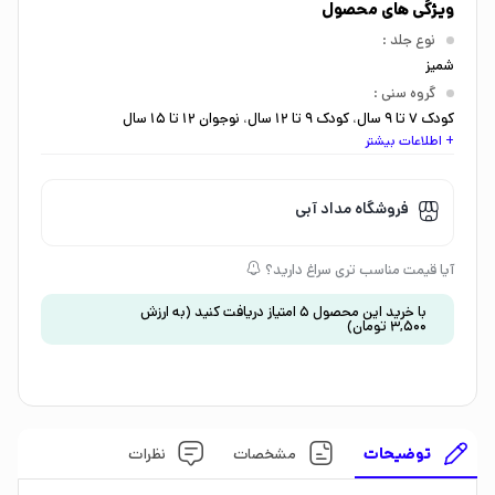
ویژگی های محصول
نوع جلد
:
شمیز
گروه سنی
:
کودک 7 تا 9 سال
،
کودک 9 تا 12 سال
،
نوجوان 12 تا 15 سال
+ اطلاعات بیشتر
نوع کاغذ
:
گلاسه
ماه انتشار
:
فروشگاه مداد آبی
اردیبهشت
سال انتشار
:
آیا قیمت مناسب تری سراغ دارید؟
1402
ناشر
:
با خرید این محصول
5
امتیاز دریافت کنید
(به ارزش
3,500
تومان
)
هوپا
توضیحات
مشخصات
نظرات