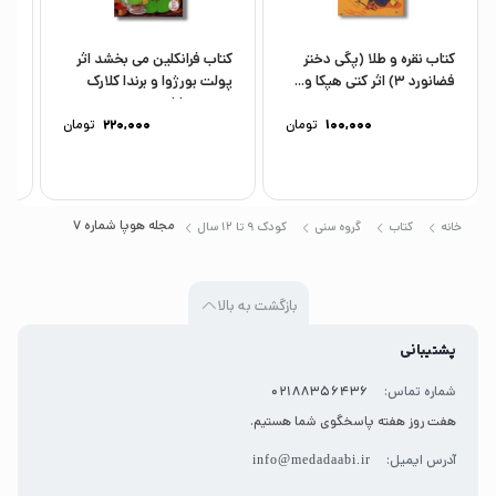
«ژنراتور رکس» را بررسی می‌کنیم. کلی داستان می‌خوانیم
و سرگرم می‌شویم.
کتاب نقره و طلا (پگی دختر
کتاب فرانکلین می بخشد اثر
کت
فضانورد 3) اثر کتی هپکا و...
پولت بورژوا و برندا کلارک
هس
ترجمه سارا...
را
100,000
تومان
220,000
تومان
مجله هوپا شماره 7
خانه
کتاب
گروه سنی
کودک 9 تا 12 سال
بازگشت به بالا
پشتیبانی
شماره تماس:
02188356436
هفت روز هفته پاسخگوی شما هستیم.
آدرس ایمیل:
info@medadaabi.ir