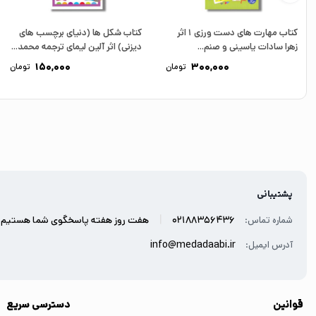
کتاب مهارت های دست ورزی 1 اثر
کتاب شکل ها (دنیای برچسب های
زهرا سادات یاسینی و صنم...
دیزنی) اثر آلین لیمای ترجمه محمد...
150,000
300,000
تومان
تومان
پشتیبانی
|
02188356436
هفت روز هفته پاسخگوی شما هستیم.
شماره تماس:
info@medadaabi.ir
آدرس ایمیل:
قوانین
دسترسی سریع