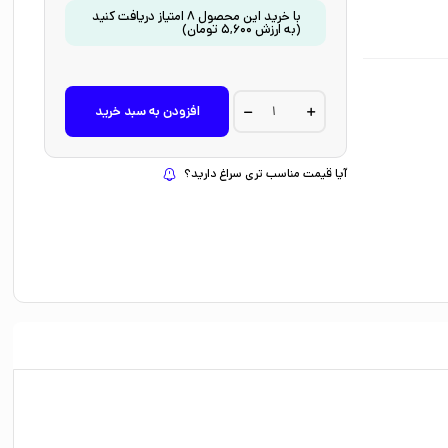
با خرید این محصول
8
امتیاز دریافت کنید
(به ارزش
5,600
تومان
)
کتاب
افزودن به سبد خرید
بیا
بچسبانیم
آشنایی
با
آیا قیمت مناسب تری سراغ دارید؟
مواد
غذایی
(کتاب
کار
کومن)
اثر
کومن
ترجمه
راحیل
ذبیحی
نشر
نردبان
quantity