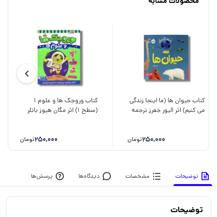
محصولات مشابه
کتاب حیوان ها (ما اینجا زندگی
کتاب وروجک ها و علوم 1
می کنیم) اثر الیور جفرز ترجمه
(سطح 1) اثر مگان هیوز باتلر
شبنم حیدری پور نشر پرتقال
ترجمه پریسا هاشمی طاهری
نشر پرتقال
250,000
250,000
تومان
تومان
توضیحات
مشخصات
دیدگاه‌ها
پرسش‌ها
توضیحات