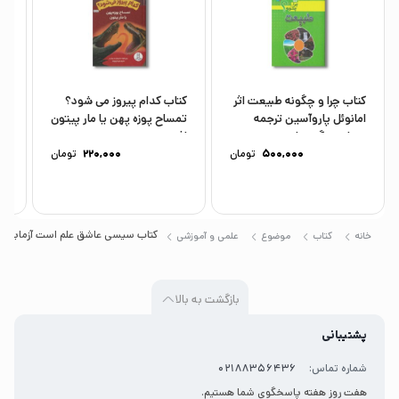
کتاب چرا و چگونه طبیعت اثر
کتاب کدام پیروز می شود؟
امانوئل پاروآسین ترجمه
تمساح پوزه پهن یا مار پیتون
دق
مهناز عسگری نشر...
اثر...
دا
500,000
تومان
220,000
تومان
مع
کتاب سیسی عاشق علم است آزمایش ها
خانه
کتاب
موضوع
علمی و آموزشی
بازگشت به بالا
پشتیبانی
شماره تماس:
02188356436
هفت روز هفته پاسخگوی شما هستیم.