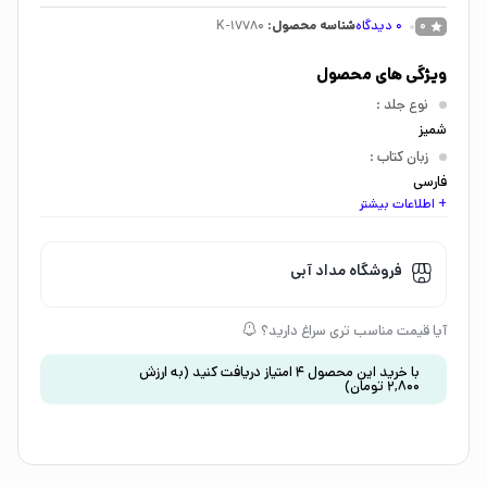
0
دیدگاه
شناسه محصول:
K-17780
0
ویژگی های محصول
نوع جلد
:
شمیز
زبان کتاب
:
فارسی
+ اطلاعات بیشتر
اندازه کتاب
:
رحلی
گروه سنی
:
فروشگاه مداد آبی
کودک 7 تا 9 سال
،
کودک 9 تا 12 سال
موضوع
:
آیا قیمت مناسب تری سراغ دارید؟
علمی و آموزشی
با خرید این محصول
4
امتیاز دریافت کنید
(به ارزش
2,800
تومان
)