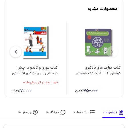
محصولات مشابه
کتاب مهارت های یادگیری
کتاب یوزی و گاندو به پیش
کودکان 4 ساله (کودک باهوش
دبستانی می روند شهر اثر مهدی
من) اثر داریوش صادقی نشر
ضرغامیان، مهناز عسگری و
تنها 1 عدد در انبار باقی مانده
کتاب پرنده
صدیقه عندلیبی نشر محراب
750,000
قلم
70,000
تومان
تومان
توضیحات
مشخصات
دیدگاه‌ها
پرسش‌ها