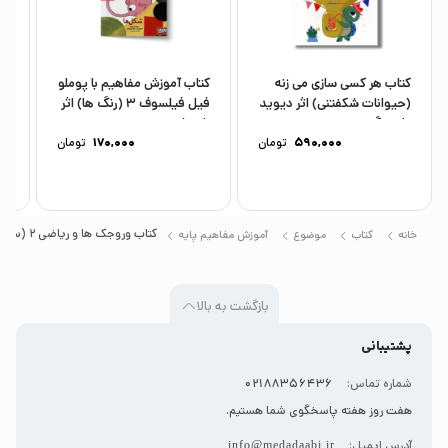
کتاب هر کسی سازی می زنه
کتاب آموزش مفاهیم با پوملو
کت
(حیوانات شکفتنی) اثر دیوید
فیل فیلسوف 3 (رنگ ها) اثر
می
پارتینگتون ترجمه...
رامونا...
590,000
تومان
170,000
تومان
کتاب وروجک ها و ریاضی 2 (سطح 2) اثر ناتالی لدو ترجمه پریسا هاشمی طاهری نشر پرتقال
خانه
کتاب
موضوع
آموزش مفاهیم پایه
بازگشت به بالا
پشتیبانی
شماره تماس:
02188356436
هفت روز هفته پاسخگوی شما هستیم.
آدرس ایمیل:
info@medadaabi.ir