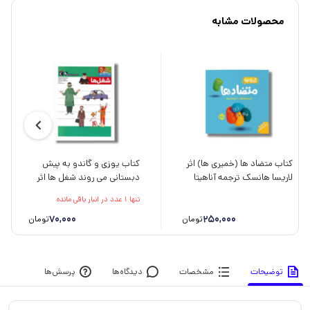
محصولات مشابه
کتاب متضاد ها (خمیری ها) اثر
کتاب یوزی و گاندو به پیش
لاریسا هانسک ترجمه آناهیتا
دبستانی می روند شغل ها اثر
حضرتی نشر پرتقال
مهدی ضرغامیان، مهناز عسگری
تنها 1 عدد در انبار باقی مانده
و صدیقه عندلیبی نشر محراب
250,000
قلم
70,000
تومان
تومان
توضیحات
مشخصات
دیدگاه‌ها
پرسش‌ها