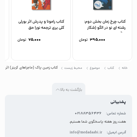
کتاب چرخ زمان بخش دوم:
کتاب رامونا و پدرش اثر بورلی
کت
رشته ای نو در الگو (شکار
کلی یری ترجمه نورا حق
بزرگ...
پرست...
اث
395,000
تومان
75,000
تومان
کتاب زمین پاک (ماجراهای کریتر) اثر مرس
خانه
کتاب
موضوع
محیط زیست
بازگشت به بالا
پشتیبانی
شماره تماس:
02188356436
هفت روز هفته پاسخگوی شما هستیم.
آدرس ایمیل:
info@medadaabi.ir