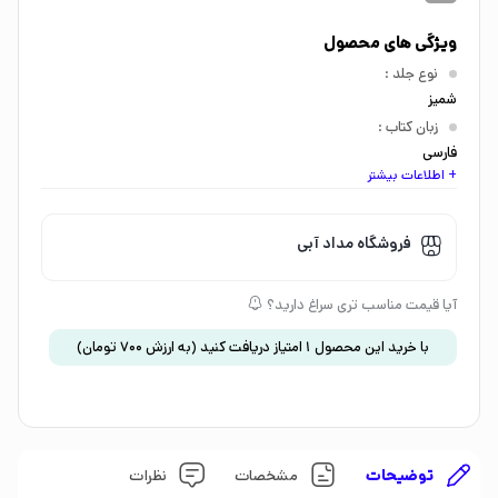
ویژگی های محصول
نوع جلد
:
شمیز
زبان کتاب
:
فارسی
+ اطلاعات بیشتر
اندازه کتاب
:
خشتی بزرگ
گروه سنی
:
فروشگاه مداد آبی
کودک 5 تا 7 سال
موضوع
:
آیا قیمت مناسب تری سراغ دارید؟
داستان و رمان
،
محیط زیست
با خرید این محصول
1
امتیاز دریافت کنید
(به ارزش
700
تومان
)
توضیحات
مشخصات
نظرات