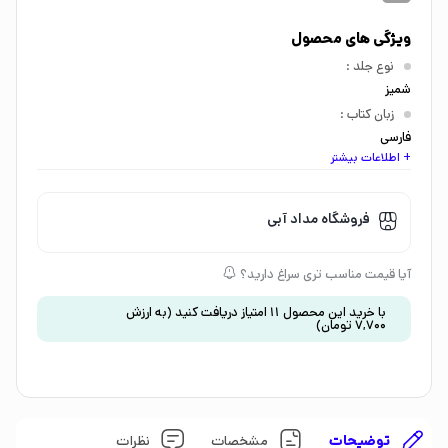
ویژگی های محصول
نوع جلد
:
شمیز
زبان کتاب
:
فارسی
+ اطلاعات بیشتر
اندازه کتاب
:
خشتی بزرگ
گروه سنی
:
فروشگاه مداد آبی
کودک 3 تا 5 سال
موضوع
:
آیا قیمت مناسب تری سراغ دارید؟
داستان و رمان
نشان تجاری
:
با خرید این محصول
11
امتیاز دریافت کنید
(به ارزش
7,700
تومان
)
1527031921630830000
توضیحات
مشخصات
نظرات