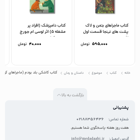
کتاب ماجراهای بتمن و لاک
کتاب دامپزشک (افراد پر
کت
پشت های نینجا قسمت اول
مشغله 5) اثر لوسی ام جورج
با
اثر متیو...
ترجمه کتایون...
نش
595,000
تومان
40,000
تومان
کتاب کاشکی بلد بودم (ماجراهای کریتر) 
خانه
کتاب
موضوع
داستان و رمان
بازگشت به بالا
پشتیبانی
شماره تماس:
02188356436
هفت روز هفته پاسخگوی شما هستیم.
آدرس ایمیل:
info@medadaabi.ir