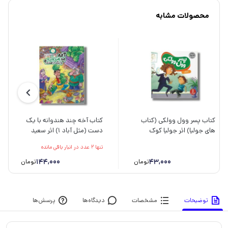
محصولات مشابه
کتاب پسر وول وولکی (کتاب
کتاب آخه چند هندوانه با یک
های جولیا) اثر جولیا کوک
دست (مثل آباد 1) اثر سعید
ترجمه جواد کریمی نشر نردبان
رزاقی نشر سروش
تنها 2 عدد در انبار باقی مانده
144,000
43,000
تومان
تومان
توضیحات
مشخصات
دیدگاه‌ها
پرسش‌ها