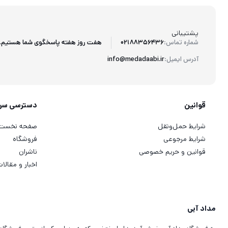
پشتیبانی
هفت روز هفته پاسخگوی شما هستیم.
شماره تماس:
02188356436
آدرس ایمیل:
info@medadaabi.ir
قوانین
دسترسی سر
شرایط حمل‌ونقل
صفحه نخست
شرایط مرجوعی
فروشگاه
قوانین و حریم خصوصی
ناشران
اخبار و مقالا
مداد آبی