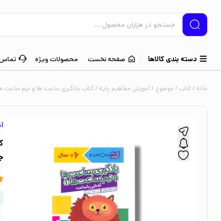
دسته بندی کالاها
صفحه نخست
محصولات ویژه
تماس ب
خانه
/
کتاب
/
موضوع
/
آموزش مفاهیم پایه
/ کتاب یادگیری ساعت ها و نیم ساعت ها 1 (کتاب کار کومن) اثر کومن ترجمه جواد کریمی نشر نرد
آم
ج