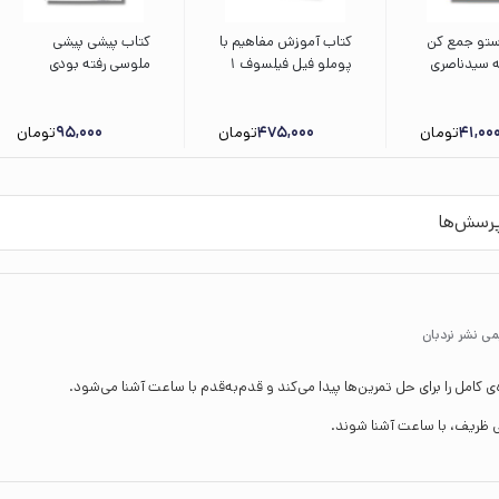
ستو جمع کن
کتاب آموزش مفاهیم با
کتاب پیشی پیشی
مه سیدناصری
پوملو فیل فیلسوف 1
ملوسی رفته بودی
(تفاوت ها) اثر رامونا
عروسی (هفته و روز
بدسکو ترجمه بیتا
ماه و سال نی نی می
ترابی نشر هوپا
خنده خوشحال 13) اثر
41,00
تومان
475,000
تومان
95,000
تومان
آنی کالبر ترجمه زهرا
موسوی نشر پنجره
رسش‌ها
 کامل را برای حل تمرین‌ها پیدا می‌کند و قدم‌به‌قدم با ساعت آشنا می‌شود.
ی ظریف، با ساعت آشنا شوند.