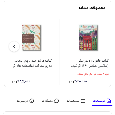
محصولات مشابه
کتاب خانواده وندر بیکر 1
کتاب عاشق شدن پری دریایی
(ساکنین خیابان 141) اثر کارینا
به روایت آب (عاشقانه ها) اثر
یان گلیزر ترجمه مریم رئیسی
محمدرضا یوسفی نشر پیدایش
تنها 2 عدد در انبار باقی مانده
نشر پرتقال
185,000
720,000
تومان
تومان
توضیحات
مشخصات
دیدگاه‌ها
پرسش‌ها