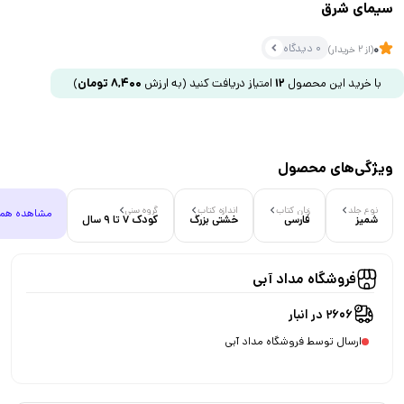
سیمای شرق
0 دیدگاه
0
(از 2 خریدار)
با خرید این محصول
12
امتیاز دریافت کنید
(به ارزش
8,400
تومان
)
ویژگی‌های محصول
نوع جلد
زبان کتاب
اندازه کتاب
گروه سنی
مشاهده هم
شمیز
فارسی
خشتی بزرگ
کودک 7 تا 9 سال
فروشگاه مداد آبی
2606 در انبار
ارسال توسط فروشگاه مداد آبی