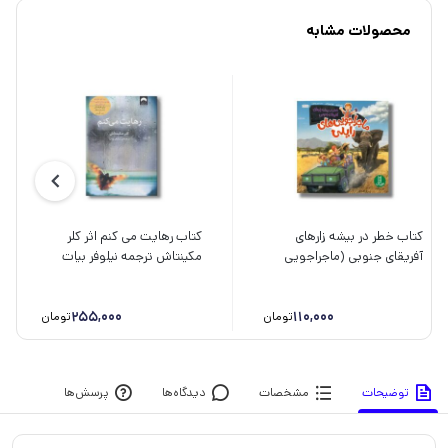
محصولات مشابه
کتاب خطر در بیشه زارهای
کتاب رهایت می کنم اثر کلر
آفریقای جنوبی (ماجراجویی
مکینتاش ترجمه نیلوفر بیات
های رایلی) اثر آماندا لامری و
نشر میلکان
لورا هورویتس ترجمه مریم رضا
زاده نشر نردبان
110,000
255,000
تومان
تومان
توضیحات
مشخصات
دیدگاه‌ها
پرسش‌ها