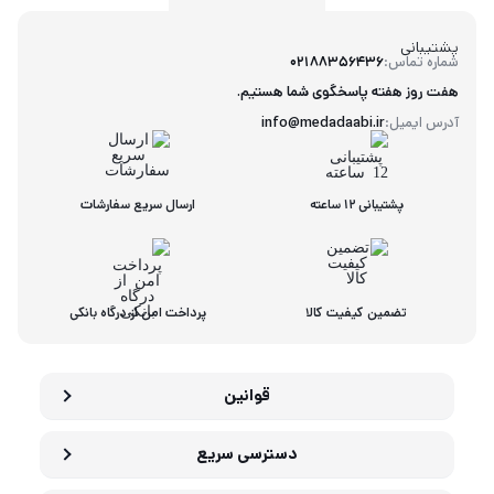
پشتیبانی
شماره تماس:
02188356436
هفت روز هفته پاسخگوی شما هستیم.
آدرس ایمیل:
info@medadaabi.ir
پشتیبانی 12 ساعته
ارسال سریع سفارشات
تضمین کیفیت کالا
پرداخت امن از درگاه بانکی
قوانین
دسترسی سریع