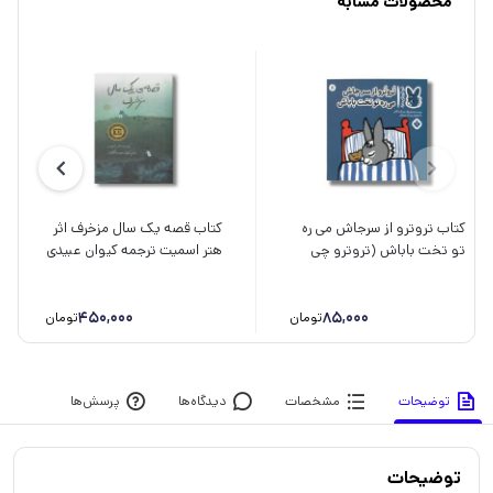
محصولات مشابه
کتاب تروترو از سرجاش می ره
کتاب قصه یک سال مزخرف اثر
تو تخت باباش (تروترو چی
هتر اسمیت ترجمه کیوان عبیدی
داره 5) اثر بندیکت گاتیر ترجمه
آشتیانی نشر فاطمی
رودابه حمزه ای نشر پنجره
450,000
85,000
تومان
تومان
توضیحات
مشخصات
دیدگاه‌ها
پرسش‌ها
توضیحات