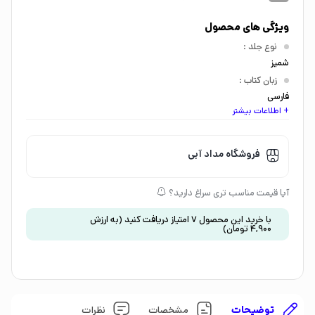
ویژگی های محصول
نوع جلد
:
شمیز
زبان کتاب
:
فارسی
+ اطلاعات بیشتر
اندازه کتاب
:
رحلی
گروه سنی
:
فروشگاه مداد آبی
کودک 5 تا 7 سال
موضوع
:
آیا قیمت مناسب تری سراغ دارید؟
خلاقیت
،
داستان و رمان
با خرید این محصول
7
امتیاز دریافت کنید
(به ارزش
4,900
تومان
)
توضیحات
مشخصات
نظرات