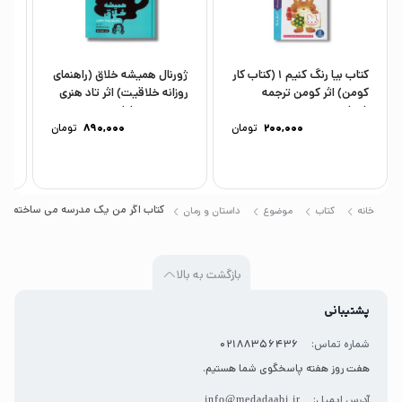
کتاب بیا رنگ کنیم 1 (کتاب کار
ژورنال همیشه خلاق (راهنمای
کت
کومن) اثر کومن ترجمه
روزانه خلاقیت) اثر تاد هنری
دا
شهرام...
ترجمه مهرسا شرع...
مر
200,000
تومان
890,000
تومان
کتاب اگر من یک مدرسه می ساختم اثر
خانه
کتاب
موضوع
داستان و رمان
بازگشت به بالا
پشتیبانی
شماره تماس:
02188356436
هفت روز هفته پاسخگوی شما هستیم.
آدرس ایمیل:
info@medadaabi.ir